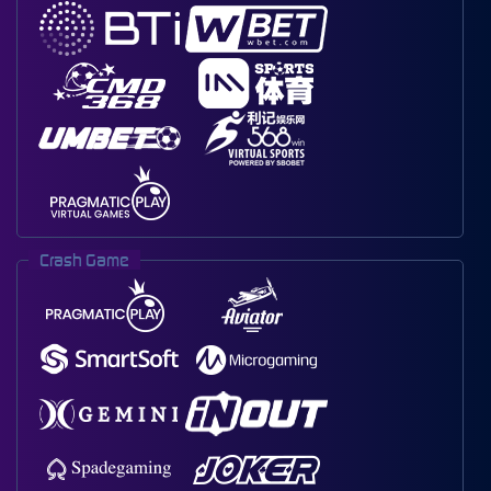
Crash Game