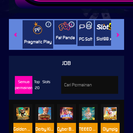
i
i
i
i
i
Facha
Fat Panda
Slot88 x PP
PG Soft
Pragmatic Play
JDB
Semua
Top
Slots
permainan
20
Golden Hoof Quest
Derby King
Cyber Bounty 4096
TEEED UP!
Olympig