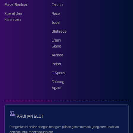
Pusat Bantuan
Casino
Syarat dan
Race
Ketentuan
Togel
Olahraga
Crash
Game
Arcade
Poker
E-Sports
Sabung
Ayam
TARUHAN SLOT
Penyedia slot online dengan beragam pilihan game menarik yang memudahkan
pemain untuk mencapai jackpot