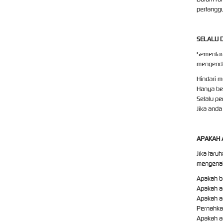
pertanggu
SELALU 
Sementara
mengenda
Hindari m
Hanya ber
Selalu p
Jika anda
APAKAH 
Jika taru
mengenal
Apakah b
Apakah an
Apakah an
Pernahka
Apakah an