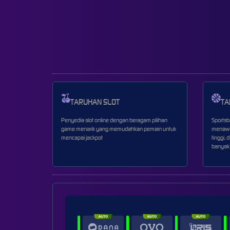
TARUHAN SLOT
TA
Penyedia slot online dengan beragam pilihan
Sportsb
game menarik yang memudahkan pemain untuk
menawar
mencapai jackpot
tinggi,
banyak 