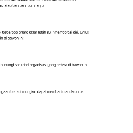
 atau bantuan lebih lanjut.
berapa orang akan lebih sulit membatasi diri. Untuk
 di bawah ini:
ubungi satu dari organisasi yang tertera di bawah ini.
tanyaan berikut mungkin dapat membantu anda untuk