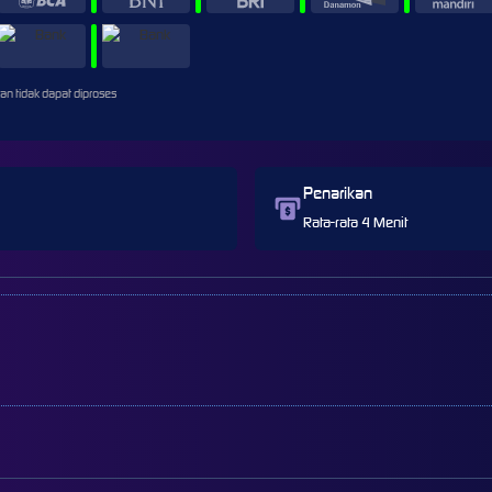
an tidak dapat diproses
Penarikan
Rata-rata 4 Menit