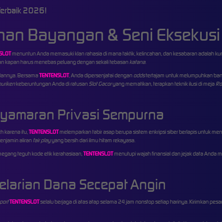
Terbaik 2026!
uhan Bayangan & Seni Eksekusi
SLOT
menuntun Anda memasuki klan rahasia di mana taktik, kelincahan, dan kesabaran adalah ku
n kapan harus menebas peluang dengan sekali tebasan
katana
.
ulannya. Bersama
TENTENSLOT
, Anda dipersenjatai dengan
odds
tertajam untuk melumpuhkan banda
huriken
keberuntungan Anda di ratusan
Slot Gacor
yang mematikan, terapkan teknik ilusi di meja
Ro
yamaran Privasi Sempurna
 karena itu,
TENTENSLOT
melemparkan tabir asap berupa sistem enkripsi siber berlapis untuk 
enjamin aliran
fair play
yang bersih dari ilmu hitam rekayasa.
megang teguh kode etik kerahasiaan,
TENTENSLOT
menutupi wajah finansial dan jejak data And
larian Dana Secepat Angin
port
TENTENSLOT
selalu berjaga di atas atap selama 24 jam nonstop setiap harinya. Kirimkan pes