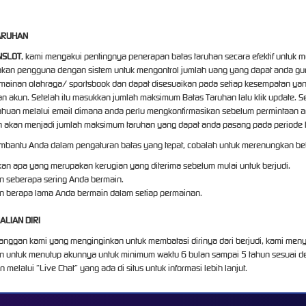
ARUHAN
NSLOT
, kami mengakui pentingnya penerapan batas taruhan secara efektif untuk 
kan pengguna dengan sistem untuk mengontrol jumlah uang yang dapat anda guna
mainan olahraga/ sportsbook dan dapat disesuaikan pada setiap kesempatan yang
n akun. Setelah itu masukkan jumlah maksimum Batas Taruhan lalu klik update. 
huan melalui email dimana anda perlu mengkonfirmasikan sebelum permintaan an
akan menjadi jumlah maksimum taruhan yang dapat anda pasang pada periode tujuh
mbantu Anda dalam pengaturan batas yang tepat, cobalah untuk merenungkan beb
n apa yang merupakan kerugian yang diterima sebelum mulai untuk berjudi.
n seberapa sering Anda bermain.
n berapa lama Anda bermain dalam setiap permainan.
LIAN DIRI
anggan kami yang menginginkan untuk membatasi dirinya dari berjudi, kami meny
n untuk menutup akunnya untuk minimum waktu 6 bulan sampai 5 tahun sesuai d
 melalui “Live Chat” yang ada di situs untuk informasi lebih lanjut.