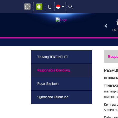
HOT
Respo
Tentang TENTENSLOT
RESPO
Responsible Gambling
KEBIJAKA
Pusat Bantuan
TENTENS
meningka
meminimal
Syarat dan Ketentuan
Kami perc
sementara
Dalam ra