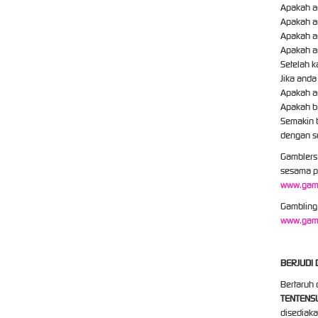
Apakah a
Apakah a
Apakah a
Apakah a
Setelah 
Jika anda
Apakah ar
Apakah be
Semakin 
dengan se
Gamblers
sesama pe
www.gam
Gambling 
www.gamb
BERJUDI
Bertaruh 
TENTENS
disediaka