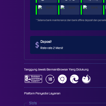
* Selama bank maintenance dan bank offline deposit dan penarik
Deposit
Rata-rata 2 Menit
Tanggung Jawab Bermain
Browser Yang Didukung
Platform Penyedia Layanan
Slots