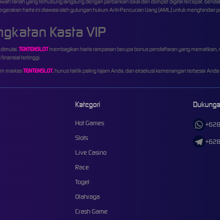
wah tanah yang terhubung langsung dengan perbankan lokal dan dompet digital tercepat, bend
ergerakan harta ini diawasi oleh gulungan hukum Anti-Pencucian Uang (AML) untuk menghindari pe
ngkatan Kasta VIP
 dimulai.
TENTENSLOT
membagikan harta rampasan berupa bonus pendaftaran yang mematikan,
nansial tertinggi.
lam markas
TENTENSLOT
, hunus taktik paling tajam Anda, dan eksekusi kemenangan terbesar Anda
Kategori
Dukung
Hot Games
+62
Slots
+62
Live Casino
Race
Togel
Olahraga
Crash Game