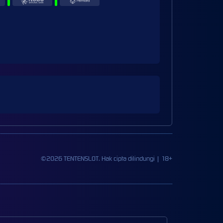
©2026 TENTENSLOT. Hak cipta dilindungi | 18+