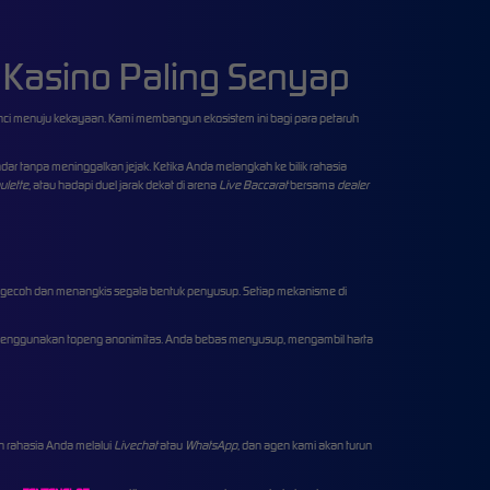
 Kasino Paling Senyap
nci menuju kekayaan. Kami membangun ekosistem ini bagi para petaruh
r tanpa meninggalkan jejak. Ketika Anda melangkah ke bilik rahasia
ulette
, atau hadapi duel jarak dekat di arena
Live Baccarat
bersama
dealer
mengecoh dan menangkis segala bentuk penyusup. Setiap mekanisme di
a menggunakan topeng anonimitas. Anda bebas menyusup, mengambil harta
an rahasia Anda melalui
Livechat
atau
WhatsApp
, dan agen kami akan turun