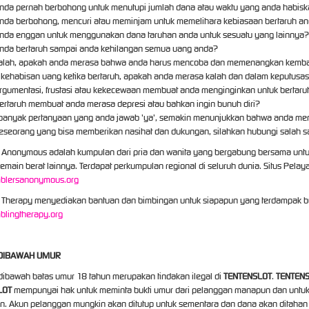
nda pernah berbohong untuk menutupi jumlah dana atau waktu yang anda habiska
nda berbohong, mencuri atau meminjam untuk memelihara kebiasaan bertaruh a
nda enggan untuk menggunakan dana taruhan anda untuk sesuatu yang lainnya?
nda bertaruh sampai anda kehilangan semua uang anda?
kalah, apakah anda merasa bahwa anda harus mencoba dan memenangkan kemba
 kehabisan uang ketika bertaruh, apakah anda merasa kalah dan dalam keputusas
gumentasi, frustasi atau kekecewaan membuat anda menginginkan untuk bertaruh
rtaruh membuat anda merasa depresi atau bahkan ingin bunuh diri?
banyak pertanyaan yang anda jawab 'ya', semakin menunjukkan bahwa anda memi
seorang yang bisa memberikan nasihat dan dukungan, silahkan hubungi salah satu 
 Anonymous adalah kumpulan dari pria dan wanita yang bergabung bersama unt
main berat lainnya. Terdapat perkumpulan regional di seluruh dunia. Situs Pela
blersanonymous.org
Therapy menyediakan bantuan dan bimbingan untuk siapapun yang terdampak buruk 
lingtherapy.org
 DIBAWAH UMUR
dibawah batas umur 18 tahun merupakan tindakan ilegal di
TENTENSLOT
.
TENTEN
LOT
mempunyai hak untuk meminta bukti umur dari pelanggan manapun dan untuk
n. Akun pelanggan mungkin akan ditutup untuk sementara dan dana akan ditahan