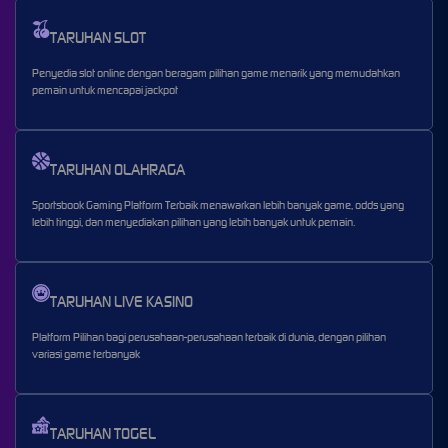
TARUHAN SLOT
Penyedia slot online dengan beragam pilihan game menarik yang memudahkan
pemain untuk mencapai jackpot
TARUHAN OLAHRAGA
Sportsbook Gaming Platform Terbaik menawarkan lebih banyak game, odds yang
lebih tinggi, dan menyediakan pilihan yang lebih banyak untuk pemain.
TARUHAN LIVE KASINO
Platform Pilihan bagi perusahaan-perusahaan terbaik di dunia, dengan pilihan
variasi game terbanyak
TARUHAN TOGEL