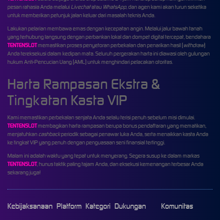
pesan rahasia Anda melalui
Livechat
atau
WhatsApp
, dan agen kami akan turun seketika
untuk memberikan petunjuk jalan keluar dari masalah teknis Anda.
Lakukan pelarian membawa emas dengan kecepatan angin. Melalui jalur bawah tanah
yang terhubung langsung dengan perbankan lokal dan dompet digital tercepat, bendahara
TENTENSLOT
memastikan proses penyetoran perbekalan dan penarikan hasil (
withdraw
)
Anda tereksekusi dalam kedipan mata. Seluruh pergerakan harta ini diawasi oleh gulungan
hukum Anti-Pencucian Uang (AML) untuk menghindari pelacakan otoritas.
Harta Rampasan Ekstra &
Tingkatan Kasta VIP
Kami memastikan perbekalan senjata Anda selalu terisi penuh sebelum misi dimulai.
TENTENSLOT
membagikan harta rampasan berupa bonus pendaftaran yang mematikan,
menjatuhkan
cashback
periodik sebagai penawar luka Anda, serta menaikkan kasta Anda
ke tingkat VIP yang penuh dengan penguasaan seni finansial tertinggi.
Malam ini adalah waktu yang tepat untuk menyerang. Segera susup ke dalam markas
TENTENSLOT
, hunus taktik paling tajam Anda, dan eksekusi kemenangan terbesar Anda
sekarang juga!
Kebijaksanaan
Platform
Kategori
Dukungan
Komunitas