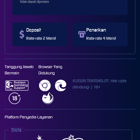
tidak dapat diproses
Deposit
Penarikan
Rata-rata 2 Menit
Rata-rata 4 Menit
Tanggung Jawab
Browser Yang
Bermain
Didukung
©2026 TENTENSLOT. Hak cipta
dilindungi | 18+
Platform Penyedia Layanan
Slots