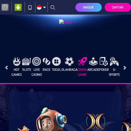
MASUK
DAFTAR
HOT
SLOTS
LIVE
RACE
TOGEL
OLAHRAGA
CRASH
ARCADE
POKER
E-
SABUN
GAMES
CASINO
GAME
SPORTS
AYAM