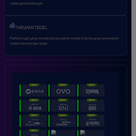
variasi game terbanyak
TARUHAN TOGEL
Platform togel yang menarik dari perusahan terbaik di dunia yang menawarkan
hadiah kemenangan besar