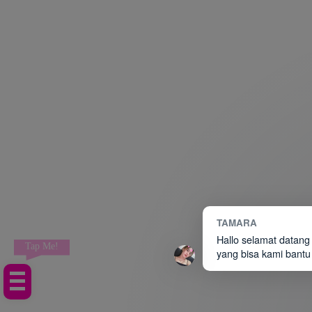
TAMARA
Hallo selamat datang 
Tap Me!
yang bisa kami bantu 