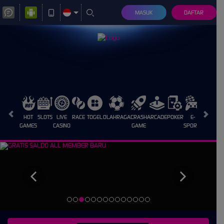
MASUK
DAFTAR
HOT
SLOTS
LIVE
RACE
TOGEL
OLAHRAGA
CRASH
ARCADE
POKER
E-
SABUNG
GAMES
CASINO
GAME
SPORTS
AYAM