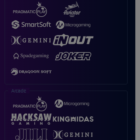
Arcade