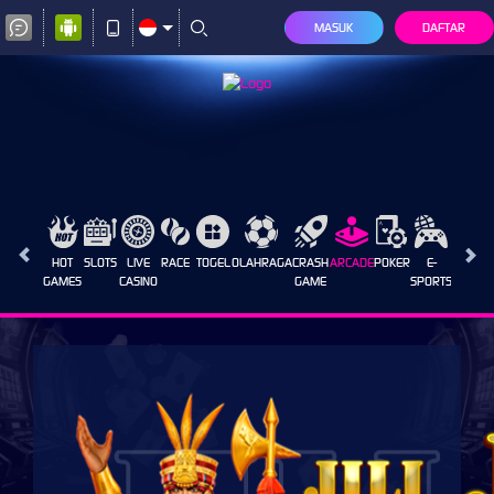
MASUK
DAFTAR
HOT
SLOTS
LIVE
RACE
TOGEL
OLAHRAGA
CRASH
ARCADE
POKER
E-
SABUN
GAMES
CASINO
GAME
SPORTS
AYAM