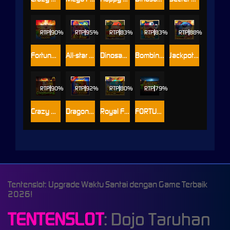
RTP
90%
RTP
95%
RTP
83%
RTP
83%
RTP
88%
Fortune King Jackpot
All-star Fishing
Dinosaur Tycoon
Bombing Fishing
Jackpot Fishing
RTP
90%
RTP
92%
RTP
80%
RTP
79%
Crazy Hunter 2
Dragon Treasure
Royal Fishing
FORTUNE ZOMBIE
Tentenslot: Upgrade Waktu Santai dengan Game Terbaik
2026!
TENTENSLOT
: Dojo Taruhan