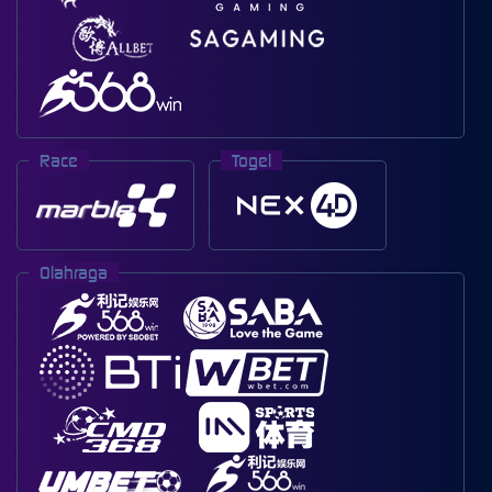
Race
Togel
Olahraga