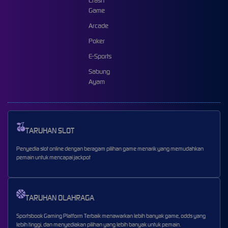
Crash
Game
Arcade
Poker
E-Sports
Sabung
Ayam
TARUHAN SLOT
Penyedia slot online dengan beragam pilihan game menarik yang memudahkan
pemain untuk mencapai jackpot
TARUHAN OLAHRAGA
Sportsbook Gaming Platform Terbaik menawarkan lebih banyak game, odds yang
lebih tinggi, dan menyediakan pilihan yang lebih banyak untuk pemain.