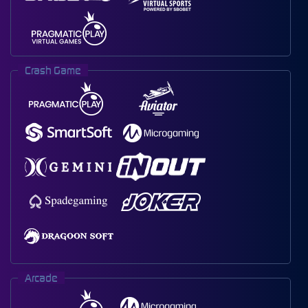
Crash Game
Arcade